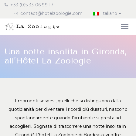
+33 (0)5 33 06 99 17
contact@hotelzoologie.com
Italiano
Una notte insolita in Gironda,
all’Hôtel La Zoologie
I momenti sospesi, quelli che si distinguono dalla
quotidianità per diventare i ricordi più duraturi, nascono
spontaneamente quando l’ambiente si presta ad
accoglierli. Sognate di trascorrere una notte insolita in
Gironda? L’hotel La Zoologie di Bordeaux vi offre