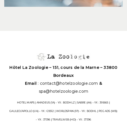
Hôtel La Zoologie – 151, cours de la Marne – 33800
Bordeaux
Email
:
contact@hotelzoologie.com
&
spa@hotelzoologie.com
HOTEL MAPS | AMADEUS (1A) – YX : BODHLZ | SABRE (AA) – YX : 395665 |
GALILEO/APOLLO (UA) – YX : G9512 | WORLDSPAN (1P) – YX : BODHL | PEG ADS (WB)
– YX : 37396 | TRAVELWEB (HD) – YX : 37396