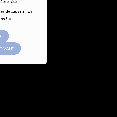
bre l’été.
nez découvrir nos
ns !
☀️
R
TIVALE