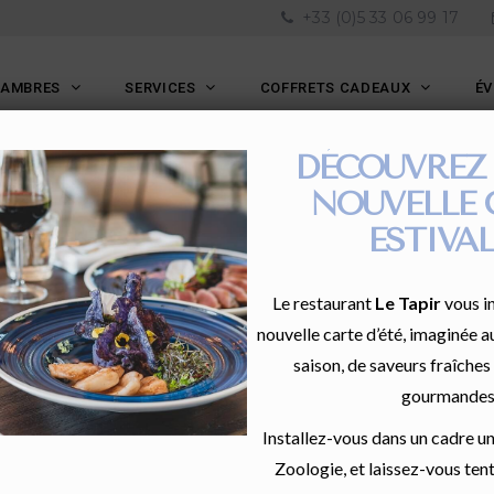
+33 (0)5 33 06 99 17
HAMBRES
SERVICES
COFFRETS CADEAUX
É
DÉCOUVREZ
NOUVELLE 
ESTIVAL
Le restaurant
Le Tapir
vous in
nouvelle carte d’été, imaginée a
saison, de saveurs fraîches
gourmandes
Installez-vous dans un cadre u
Zoologie, et laissez-vous tent