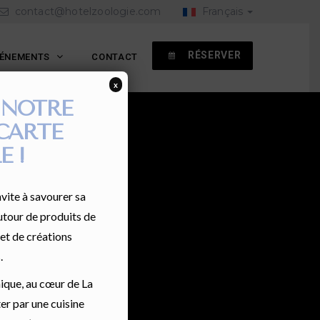
contact@hotelzoologie.com
Français
RÉSERVER
VÉNEMENTS
CONTACT
x
 NOTRE
CARTE
E !
vite à savourer sa
utour de produits de
 et de créations
.
nique, au cœur de La
er par une cuisine