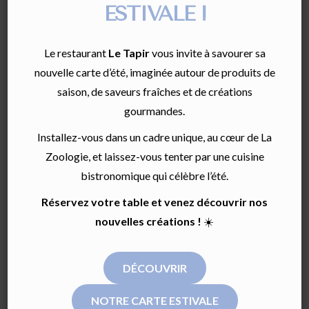
ESTIVALE !
BORDEAUX AU
PRINTEMPS : PARCS,
Le restaurant
Le Tapir
vous invite à savourer sa
PROMENADES ET
nouvelle carte d’été, imaginée autour de produits de
saison, de saveurs fraîches et de créations
TERRASSE POUR UNE
gourmandes.
ESCAPADE
Installez-vous dans un cadre unique, au cœur de La
INOUBLIABLE
Zoologie, et laissez-vous tenter par une cuisine
bistronomique qui célèbre l’été.
Il y a quelque chose de particulier à Bordeaux quand les
Réservez votre table et venez découvrir nos
premiers beaux jours arrivent. Les façades blondes
nouvelles créations !
☀️
captent la lumière différemment, les terrasses sortent
leurs chaises sur les places pavées, et les parcs
retrouvent cette douceur verdoyante qu’on avait
DÉCOUVRIR
oubliée depuis l’automne.
NOTRE CARTE ESTIVALE