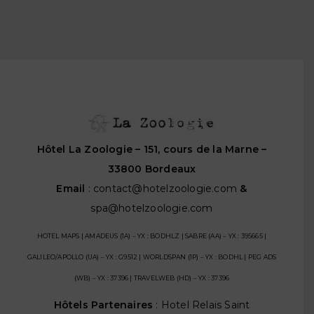
Hôtel La Zoologie – 151, cours de la Marne –
33800 Bordeaux
Email
:
contact@hotelzoologie.com
&
spa@hotelzoologie.com
HOTEL MAPS | AMADEUS (1A) – YX : BODHLZ | SABRE (AA) – YX : 395665 |
GALILEO/APOLLO (UA) – YX : G9512 | WORLDSPAN (1P) – YX : BODHL | PEG ADS
(WB) – YX : 37396 | TRAVELWEB (HD) – YX : 37396
Hôtels Partenaires
:
Hotel Relais Saint