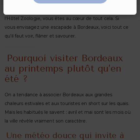
Le printemps est sans doute la saison où la ville est la
plus belle et la plus agréable à vivre. En séjournant à
l’
Hôtel Zoologie
, vous êtes au cœur de tout cela. Si
vous envisagez une escapade à Bordeaux, voici tout ce
qu’il faut voir, flâner et savourer.
Pourquoi visiter Bordeaux
au printemps plutôt qu’en
été ?
On a tendance à associer Bordeaux aux grandes
chaleurs estivales et aux touristes en short sur les quais.
Mais les habitués le savent : avril et mai sont les mois où
la ville révèle vraiment son caractère.
Une météo douce qui invite à