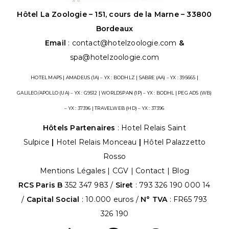
Hôtel La Zoologie – 151, cours de la Marne – 33800
Bordeaux
Email
:
contact@hotelzoologie.com
&
spa@hotelzoologie.com
HOTEL MAPS | AMADEUS (1A) – YX : BODHLZ | SABRE (AA) – YX : 395665 |
GALILEO/APOLLO (UA) – YX : G9512 | WORLDSPAN (1P) – YX : BODHL | PEG ADS (WB)
– YX : 37396 | TRAVELWEB (HD) – YX : 37396
Hôtels Partenaires
:
Hotel Relais Saint
Sulpice
|
Hotel Relais Monceau
|
Hôtel Palazzetto
Rosso
Mentions Légales
|
CGV
|
Contact |
Blog
RCS Paris B
352 347 983 /
Siret
: 793 326 190 000 14
/
Capital Social
: 10.000 euros /
N° TVA
: FR65 793
326 190