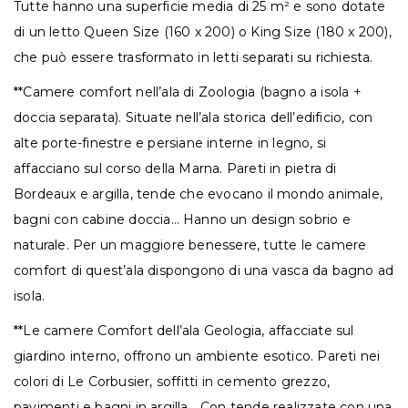
Tutte hanno una superficie media di 25 m² e sono dotate
di un letto Queen Size (160 x 200) o King Size (180 x 200),
che può essere trasformato in letti separati su richiesta.
**Camere comfort nell’ala di Zoologia (bagno a isola +
doccia separata). Situate nell’ala storica dell’edificio, con
alte porte-finestre e persiane interne in legno, si
affacciano sul corso della Marna. Pareti in pietra di
Bordeaux e argilla, tende che evocano il mondo animale,
bagni con cabine doccia… Hanno un design sobrio e
naturale. Per un maggiore benessere, tutte le camere
comfort di quest’ala dispongono di una vasca da bagno ad
isola.
**Le camere Comfort dell’ala Geologia, affacciate sul
giardino interno, offrono un ambiente esotico. Pareti nei
colori di Le Corbusier, soffitti in cemento grezzo,
pavimenti e bagni in argilla… Con tende realizzate con una