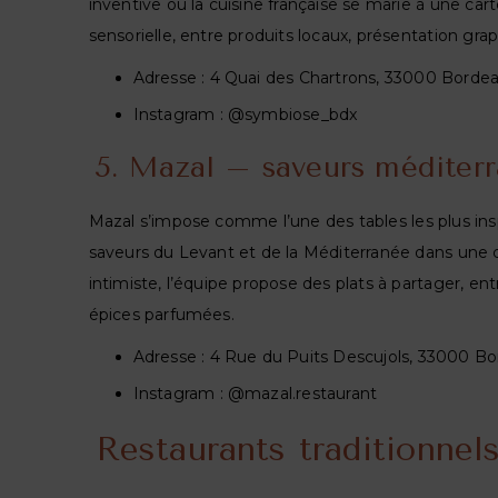
inventive où la cuisine française se marie à une c
sensorielle, entre produits locaux, présentation g
Adresse : 4 Quai des Chartrons, 33000 Borde
Instagram : @symbiose_bdx
5. Mazal – saveurs méditerr
Mazal s’impose comme l’une des tables les plus ins
saveurs du Levant et de la Méditerranée dans une cu
intimiste, l’équipe propose des plats à partager, en
épices parfumées.
Adresse : 4 Rue du Puits Descujols, 33000 B
Instagram : @mazal.restaurant
Restaurants traditionnels