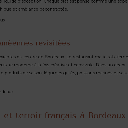
arte liquide d’exception. Chaque plat est pensé comme une expé
raphique et ambiance décontractée.
aux
anéennes revisitées
pirantes du centre de Bordeaux. Le restaurant marie subtileme
isine moderne à la fois créative et conviviale. Dans un décor
tre produits de saison, légumes grillés, poissons marinés et sau
ordeaux
 et terroir français à Bordeaux