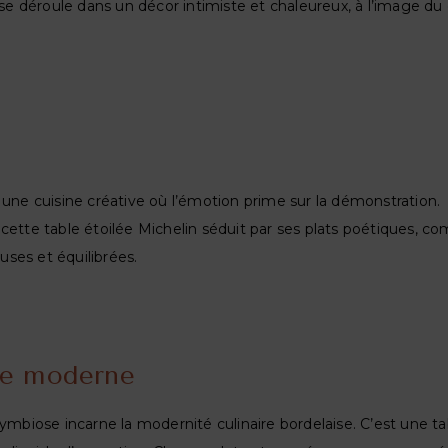
 déroule dans un décor intimiste et chaleureux, à l’image du 
 une cuisine créative où l’émotion prime sur la démonstration.
cette table étoilée Michelin séduit par ses plats poétiques, c
euses et équilibrées.
ie moderne
Symbiose incarne la modernité culinaire bordelaise. C’est une ta