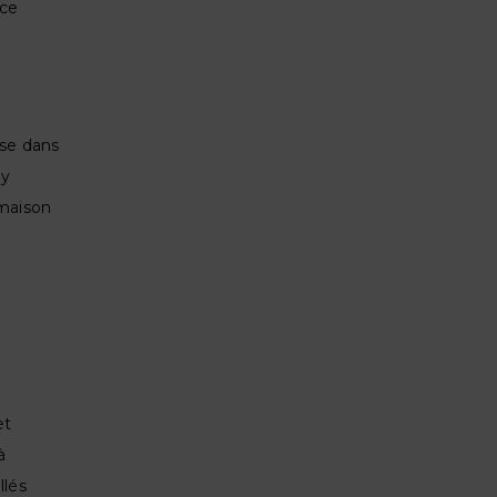
ace
ise dans
 y
 maison
et
à
llés