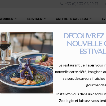
+33 (0)5 33 06 99 17
HAMBRES
SERVICES
COFFRETS CADEAUX
É
DÉCOUVREZ
NOUVELLE 
ESTIVAL
Le restaurant
Le Tapir
vous in
nouvelle carte d’été, imaginée a
saison, de saveurs fraîches
gourmandes
Installez-vous dans un cadre u
Zoologie, et laissez-vous tent