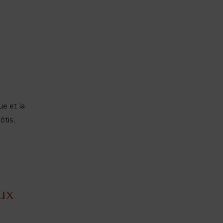
ue et la
ôtis,
ux