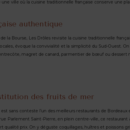
une ville où la cuisine traditionnelle française conserve une pl
çaise authentique
e la Bourse, Les Drôles revisite la cuisine traditionnelle frança
locales, évoque la convivialité et la simplicité du Sud-Ouest. On
 : entrecôte, magret de canard, parmentier de bœuf ou dessert
x
titution des fruits de mer
 est sans conteste l’un des meilleurs restaurants de Bordeaux 
ue Parlement Saint-Pierre, en plein centre-ville, ce restaurant 
 qualité prix. On y déguste coquillages, huîtres et poissons gri