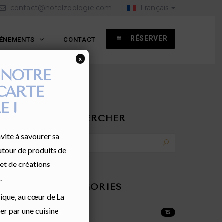
contact@hotelzoologie.com
Français
RÉSERVER
VÉNEMENTS
CONTACT
x
 NOTRE
CARTE
E !
RECHERCHER
vite à savourer sa
utour de produits de
 et de créations
.
CATEGORIES
nique, au cœur de La
er par une cuisine
Actualités
15