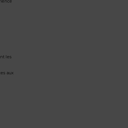
rience
nt les
ces aux