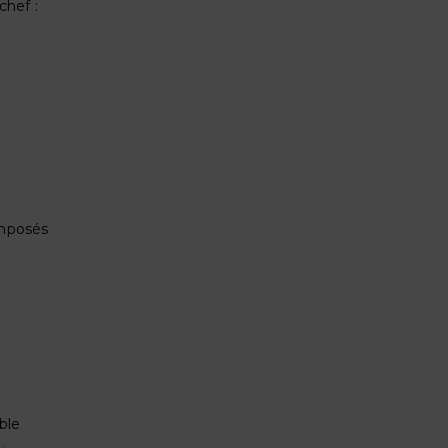
chef :
omposés
ble