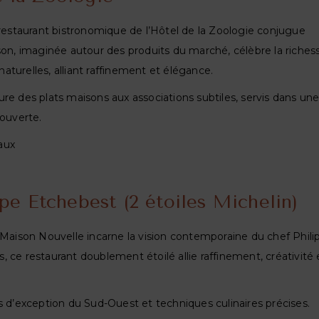
 restaurant bistronomique de l’Hôtel de la Zoologie conjugue
son, imaginée autour des produits du marché, célèbre la riches
turelles, alliant raffinement et élégance.
re des plats maisons aux associations subtiles, servis dans un
couverte.
aux
pe Etchebest (2 étoiles Michelin)
 Maison Nouvelle incarne la vision contemporaine du chef Phili
 ce restaurant doublement étoilé allie raffinement, créativité 
s d’exception du Sud-Ouest et techniques culinaires précises.