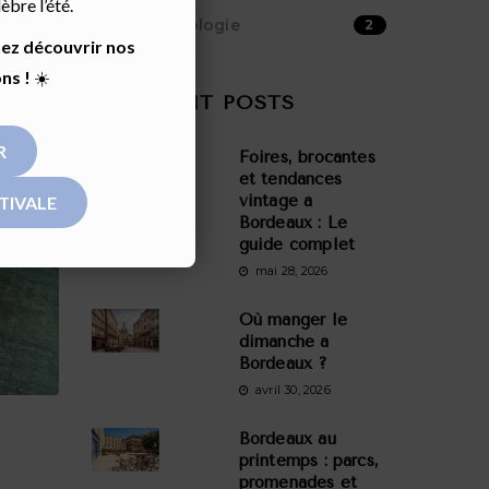
bre l’été.
Hotel La Zoologie
2
nez découvrir nos
ns !
☀️
RECENT POSTS
R
Foires, brocantes
et tendances
vintage à
TIVALE
Bordeaux : Le
guide complet
mai 28, 2026
Où manger le
dimanche à
Bordeaux ?
avril 30, 2026
Bordeaux au
printemps : parcs,
promenades et